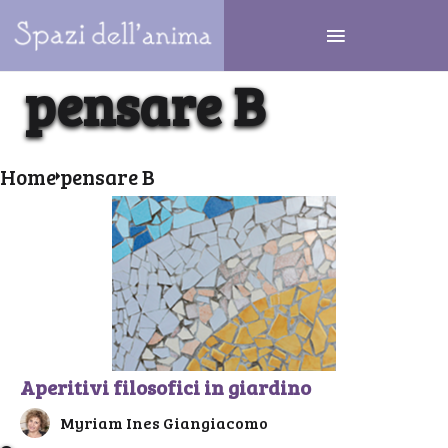
pensare B
Home
pensare B
Aperitivi filosofici in giardino
Myriam Ines Giangiacomo