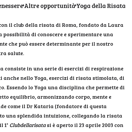
enessere
Altre opportunità
Yoga della Risata
con il club della risata di Roma, fondato da Laura
a possibilità di conoscere e sperimentare una
te che può essere determinante per il nostro
ra salute.
a consiste in una serie di esercizi di respirazione
i anche nello Yoga, esercizi di risata stimolata, di
oco. Essendo lo Yoga una disciplina che permette di
etto equilibrio, armonizzando corpo, mente e
nde come il Dr Kataria (fondatore di questa
to una splendida intuizione, collegando la risata
l 1°
Clubdellarisata
si è aperto il 23 aprile 2003 con