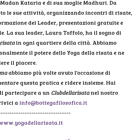
r Madan Kataria e di sua moglie Madhuri. Da
o le sue attività, organizzando incontri di risate,
rmazione dei Leader, presentazioni gratuite e
e. La sua leader, Laura Toffolo, ha il sogno di
risata
in ogni quartiere della città. Abbiamo
nalmente il potere dello Yoga della risata e ne
re il piacere.
ima
abbiamo più volte avuto l'occasione di
entare questa pratica e ridere insieme. Hai
 di partecipare a un
Clubdellarisata
nel nostro
rivici a
info@bottegafilosofica.it
---------------------------------
www.yogadellarisata.it