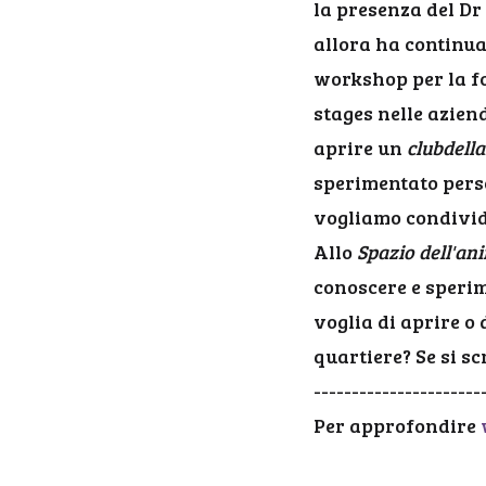
la presenza del D
allora ha continuat
workshop per la fo
stages nelle aziend
aprire un
clubdella
sperimentato perso
vogliamo condivide
Allo
Spazio dell'an
conoscere e sperim
voglia di aprire o
quartiere? Se si sc
----------------------
Per approfondire