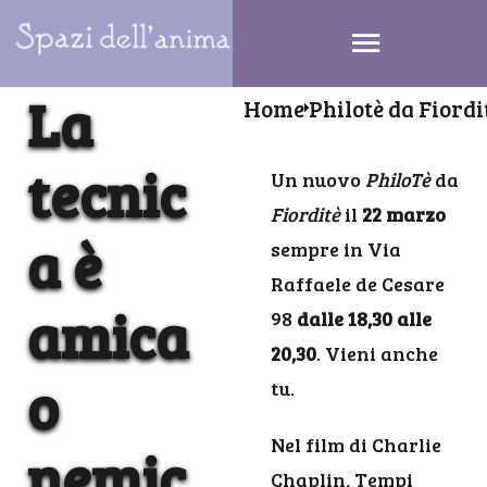
La
Home
Philotè da Fiordi
tecnic
Un nuovo
PhiloTè
da
Fiorditè
il
22 marzo
a è
sempre in Via
Raffaele de Cesare
amica
98
dalle 18,30 alle
20,30
. Vieni anche
o
tu.
Nel film di Charlie
nemic
Chaplin, Tempi