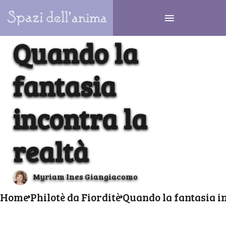
Quando la
fantasia
incontra la
realtà
Myriam Ines Giangiacomo
Home
Philotè da Fiorditè
Quando la fantasia in