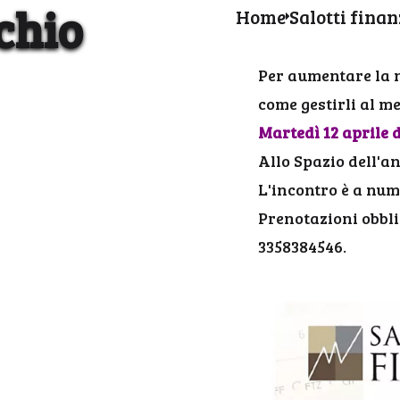
schio
Home
Salotti finan
Per aumentare la n
come gestirl
Martedì 12 aprile da
Allo Spazio dell'a
L'incontro è a nume
Prenotazioni obbl
3358384546.