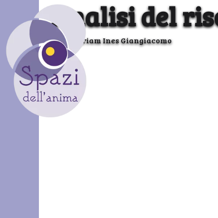
Analisi del ri
Myriam Ines Giangiacomo