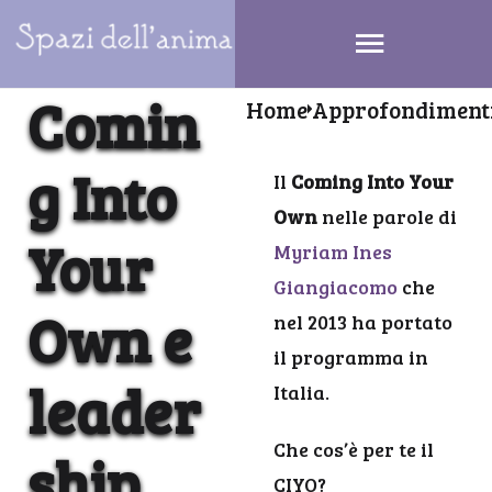
Comin
Home
Approfondiment
g Into
Il
Coming Into Your
Own
nelle parole di
Your
Myriam Ines
Giangiacomo
che
Own e
nel 2013 ha portato
il programma in
leader
Italia.
Che cos’è per te il
ship
CIYO?