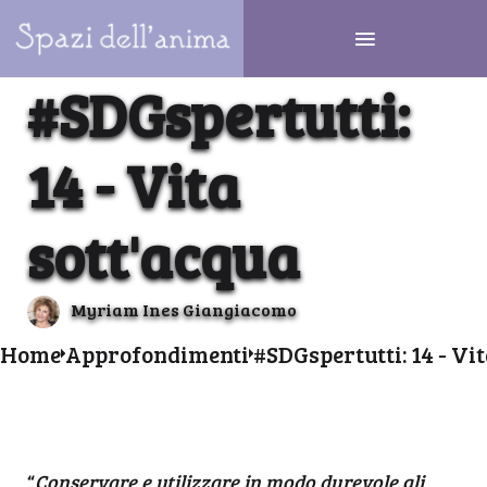
#SDGspertutti:
14 - Vita
sott'acqua
Myriam Ines Giangiacomo
Home
Approfondimenti
#SDGspertutti: 14 - Vi
“
Conservare e utilizzare in modo durevole gli