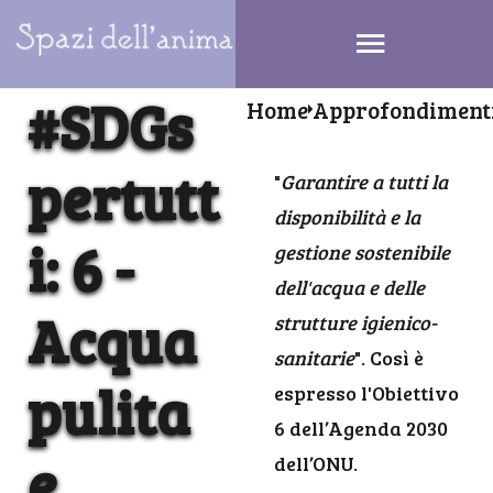
#SDGs
Home
Approfondiment
pertutt
"
Garantire a tutti la
disponibilità e la
i: 6 -
gestione sostenibile
dell'acqua e delle
Acqua
strutture igienico-
sanitarie
". Così è
pulita
espresso l'Obiettivo
6 dell’Agenda 2030
e
dell’ONU.