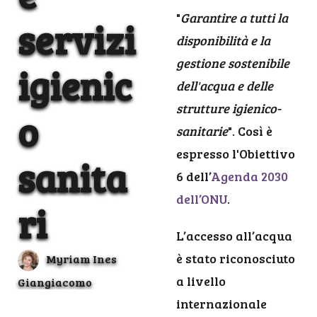
"
Garantire a tutti la
servizi
disponibilità e la
gestione sostenibile
igienic
dell'acqua e delle
strutture igienico-
o
sanitarie
". Così è
espresso l'Obiettivo
sanita
6 dell’
Agenda 2030
dell’ONU
.
ri
L’accesso all’acqua
è stato riconosciuto
Myriam Ines
a livello
Giangiacomo
internazionale