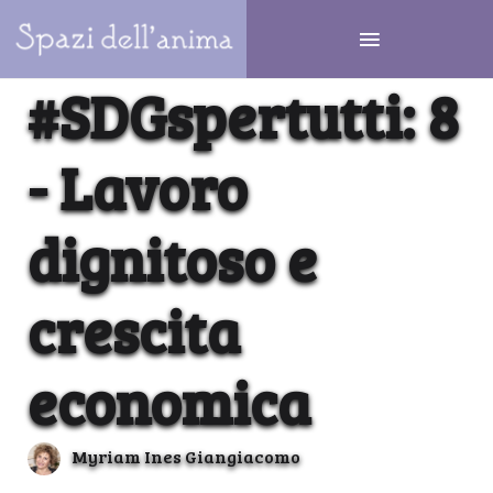
#SDGspertutti: 8
- Lavoro
dignitoso e
crescita
economica
Myriam Ines Giangiacomo